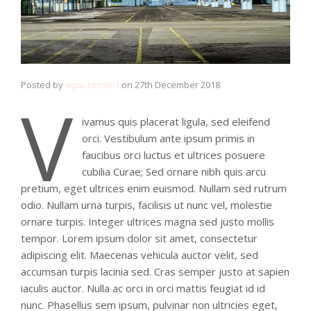
Posted by
wpaccessin1
on
27th December 2018
V
ivamus quis placerat ligula, sed eleifend
orci. Vestibulum ante ipsum primis in
faucibus orci luctus et ultrices posuere
cubilia Curae; Sed ornare nibh quis arcu
pretium, eget ultrices enim euismod. Nullam sed rutrum
odio. Nullam urna turpis, facilisis ut nunc vel, molestie
ornare turpis. Integer ultrices magna sed justo mollis
tempor. Lorem ipsum dolor sit amet, consectetur
adipiscing elit. Maecenas vehicula auctor velit, sed
accumsan turpis lacinia sed. Cras semper justo at sapien
iaculis auctor. Nulla ac orci in orci mattis feugiat id id
nunc. Phasellus sem ipsum, pulvinar non ultricies eget,